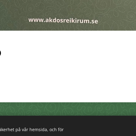
info@akdosreikirum.se
säkerhet på vår hemsida, och för
© 2025 All coprights reserved