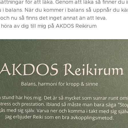
sättningar för att läka. Genom att läka så finner du i
u i balans. När du kommer i balans så uppnår du kän
och nu så finns det inget annat än att leva.
höra av dig till mig på AKDOS Reikirum