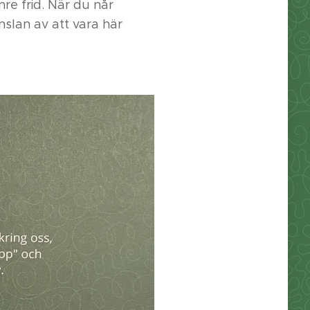
nre frid. När du når
slan av att vara här