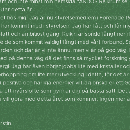
am och inte minst min hemsida "AKDOS Reikirum.se".
utar detta år.
t hos mig. Jag är nu styrelsemedlem i Förenade Re
ag har kommit med i styrelsen. Jag har fått och får m
att och ambitiöst gäng. Reikin är spridd långt ner i
rige de som kommit väldigt långt med vårt förbund. Se
vården och där är vi inte ännu, men vi är på god väg. 
ed på denna väg då det finns så mycket forskning g
ergi. Jag har även börjat jobba lite med kristaller och
hoppning om lite mer utveckling i detta, för det är
ositiva och härliga energier vill jag önska er ett G
ta ett nyårslöfte som gynnar dig på bästa sätt. Det 
vill göra med detta året som kommer. Ingen mer än
erstin