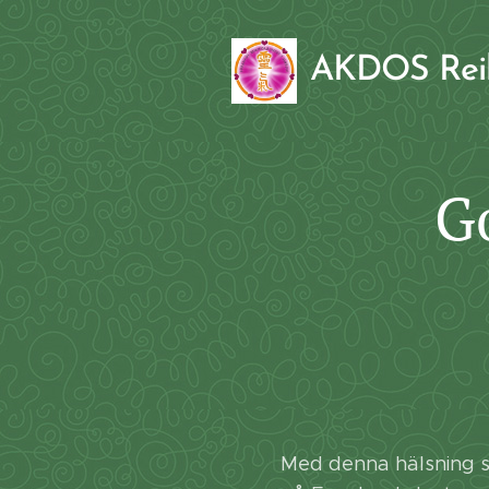
AKDOS Re
Go
Med denna hälsning så h