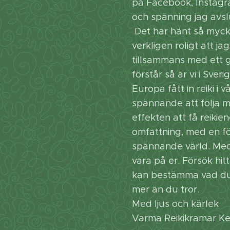
på Facebook, Instagr
och spänning jag avsl
Det har hänt så mycke
verkligen roligt att j
tillsammans med ett gl
förstår så är vi i Sve
Europa fått in reiki i 
spännande att följa m
effekten att få reikien
omfattning, med en för
spännande värld. Med p
vara på er. Försök hit
kan bestämma vad du 
mer än du tror.
Med ljus och kärlek
Varma Reikikramar K