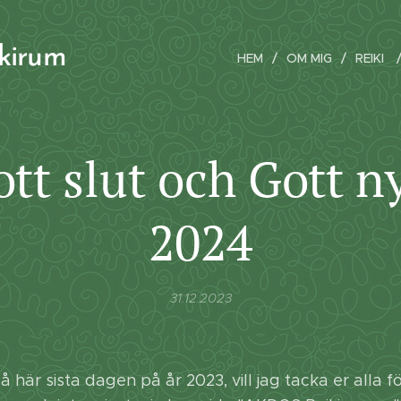
ikirum
HEM
OM MIG
REIKI
tt slut och Gott n
2024
31.12.2023
är sista dagen på år 2023, vill jag tacka er alla för