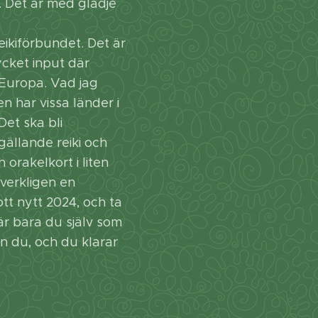
 Det är med glädje
ikiförbundet. Det är
ycket input där
 Europa. Vad jag
n har vissa länder i
Det ska bli
ällande reiki och
 orakelkort i liten
 verkligen en
ott nytt 2024, och ta
är bara du själv som
 du, och du klarar