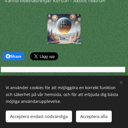
Varma Reikihälsningar Kerstin - Akdos reikirum
Share
Vi använder cookies för att möjliggöra en korrekt funktion
och säkerhet på vår hemsida, och för att erbjuda dig bästa
möjliga användarupplevelse.
info@akdosreikirum.se
© 2025 All coprights reserved
Acceptera endast nödvändiga
Acceptera alla
Skapad med
Webnode
Cookies