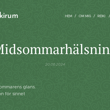
ikirum
HEM
OM MIG
REIKI
Midsommarhälsnin
20.06.2024
sommarens glans.
n för sinnet
🌸🌿