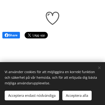
Share
Vi använder cookies för att möjliggöra en korrekt funktion
och säkerhet på vår hemsida, och för att erbjuda dig bästa
möjliga användarupplevelse.
info@akdosreikirum.se
© 2025 All coprights reserved
Acceptera endast nödvändiga
Acceptera alla
Skapad med
Webnode
Cookies