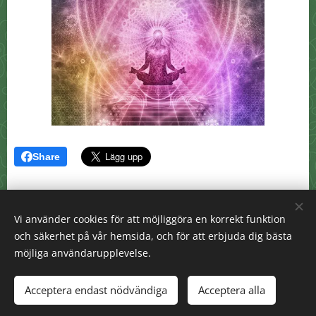
Share
Vi använder cookies för att möjliggöra en korrekt funktion
och säkerhet på vår hemsida, och för att erbjuda dig bästa
möjliga användarupplevelse.
info@akdosreikirum.se
© 2025 All coprights reserved
Acceptera endast nödvändiga
Acceptera alla
Skapad med
Webnode
Cookies