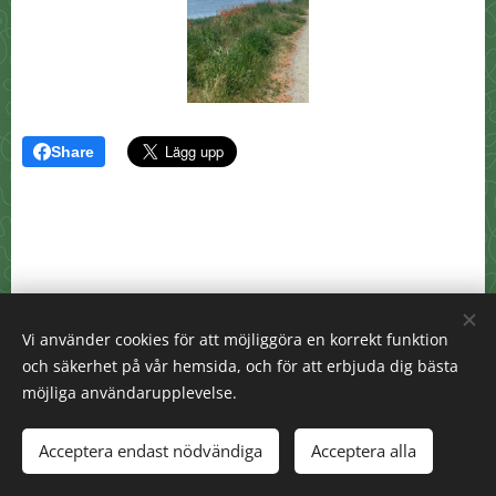
Share
Vi använder cookies för att möjliggöra en korrekt funktion
och säkerhet på vår hemsida, och för att erbjuda dig bästa
möjliga användarupplevelse.
info@akdosreikirum.se
© 2025 All coprights reserved
Acceptera endast nödvändiga
Acceptera alla
Skapad med
Webnode
Cookies