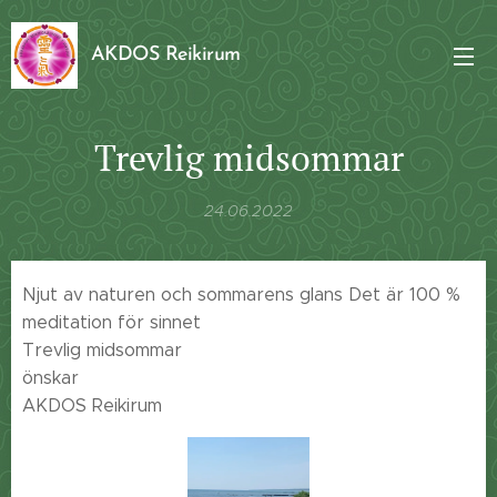
AKDOS Reikirum
Trevlig midsommar
24.06.2022
Njut av naturen och sommarens glans Det är 100 %
meditation för sinnet
Trevlig midsommar 🌿🌸🌿🇸🇪
önskar
AKDOS Reikirum